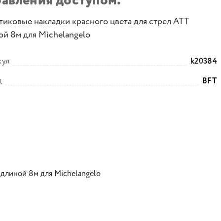
равления доступом.
тиковые накладки красного цвета для стрел ATT
ой 8м для Michelangelo
кул
k20384
д
BFT
 длиной 8м для Michelangelo