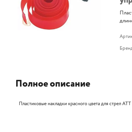
уп
Плас
длин
Арти
Брен
Полное описание
Пластиковые накладки красного цвета для стрел ATT