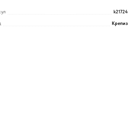
кул
k21724
д
Крепиз