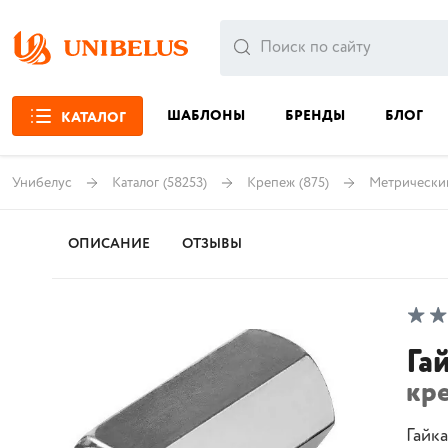
ШАБЛОНЫ
БРЕНДЫ
БЛОГ
КАТАЛОГ
Унибелус
Каталог
(58253)
Крепеж
(875)
Метрически
ОПИСАНИЕ
ОТЗЫВЫ
Га
кр
Гайк