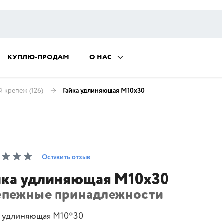
КУПЛЮ-ПРОДАМ
О НАС
й крепеж
(126)
Гайка удлиняющая М10х30
Оставить отзыв
йка удлиняющая М10х30
епежные принадлежности
а удлиняющая М10*30