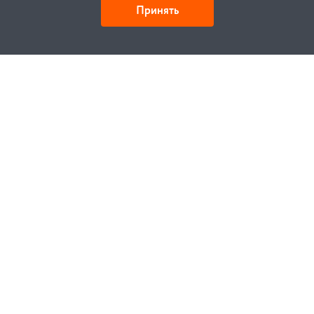
Принять
Как купить
Заказ
Оплата
Доставка
Гарантия
Замена и возврат
Услуги
Договор публичной оферты
Проектирование
Монтаж