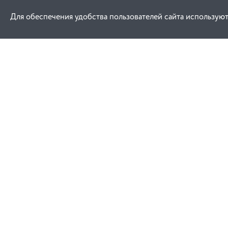
Для обеспечения удобства пользователей сайта используют
Как купить
Услуги
Заказ
Договор публич
Оплата
Проектировани
Доставка
Монтаж
Гарантия
Договор присое