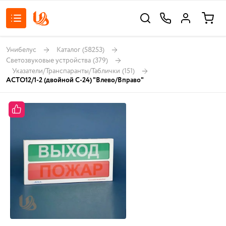
Унибелус
Каталог
(58253)
Светозвуковые устройства
(379)
Указатели/Транспаранты/Таблички
(151)
АСТО12/1-2 (двойной С-24) "Влево/Вправо"