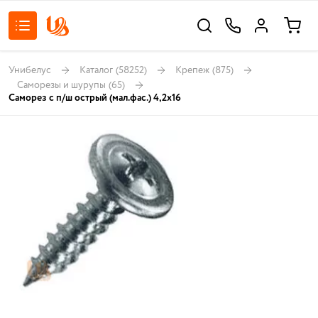
Унибелус
Каталог
(58252)
Крепеж
(875)
Саморезы и шурупы
(65)
Саморез с п/ш острый (мал.фас.) 4,2х16