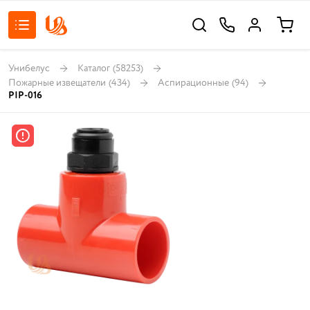
Унибелус
Каталог
(58253)
Пожарные извещатели
(434)
Аспирационные
(94)
PIP-016