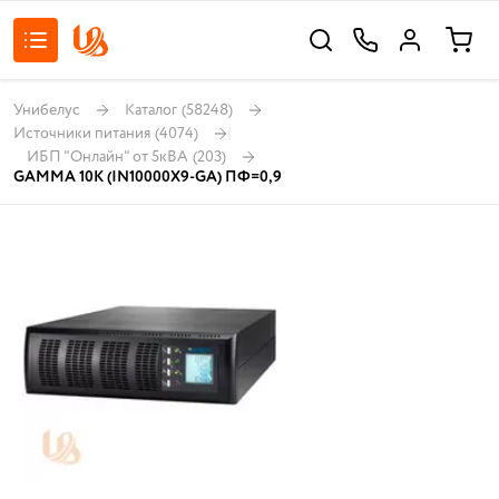
Унибелус
Каталог
(58248)
Источники питания
(4074)
ИБП "Онлайн" от 5кВА
(203)
GAMMA 10К (IN10000Х9-GA) ПФ=0,9