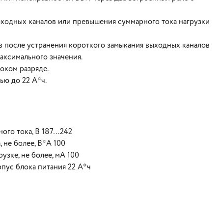
ыходных каналов или превышения суммарного тока нагрузки
 после устранения короткого замыкания выходных каналов
аксимального значения.
оком разряде.
ью до 22 А*ч.
ого тока, В 187…242
 не более, В*А 100
узке, не более, мА 100
пус блока питания 22 А*ч