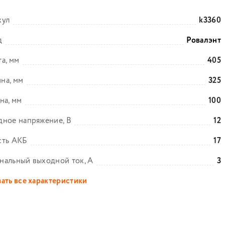
кул
k3360
д
Ровалэнт
а, мм
405
на, мм
325
на, мм
100
ное напряжение, В
12
сть АКБ
17
нальный выходной ток, А
3
ать все характеристики