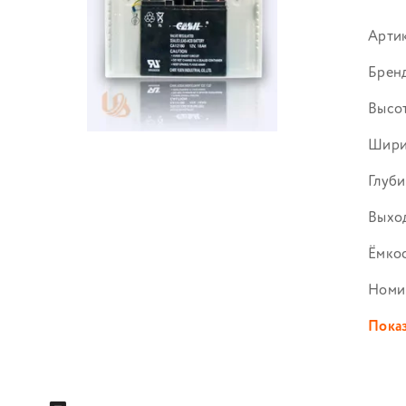
Арти
Брен
Высот
Шири
Глуби
Выход
Ёмко
Номи
Показ