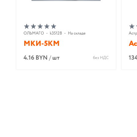
ОЛЬМАГО
•
k35128
•
На складе
Аст
МКИ-5КМ
Ас
4.16 BYN
/
шт
13
без НДС