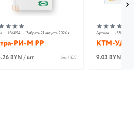
ра
•
k36054
•
Забрать 21 августа 2026 г.
Артида
•
k38060
•
Н
тра-РИ-М РР
КТМ-УД1В
4.26 BYN
/
шт
9.03 BYN
/
шт
без НДС