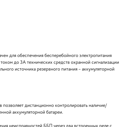
ачен для обеспечения бесперебойного электропитания
током до 3А технических средств охранной сигнализации
льного источника резервного питания – аккумуляторной
в позволяет дистанционно контролировать наличие/
енной аккумуляторной батареи.
чия неисправностей ББП через два встроенных реле с