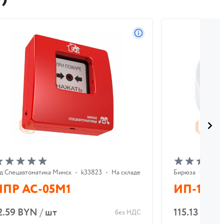
д Cпецавтоматика Минск
•
k33823
•
На складе
Бирюза
•
k2655
ИПР АС-05М1
ИП-101-
2.59 BYN
/
шт
115.13 BYN
без НДС