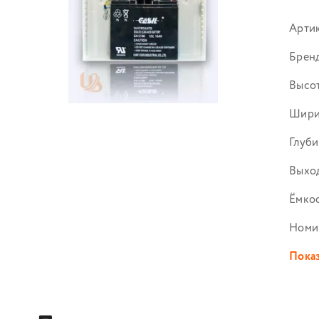
Арти
Брен
Высот
Шири
Глуби
Выход
Ёмко
Номи
Показ