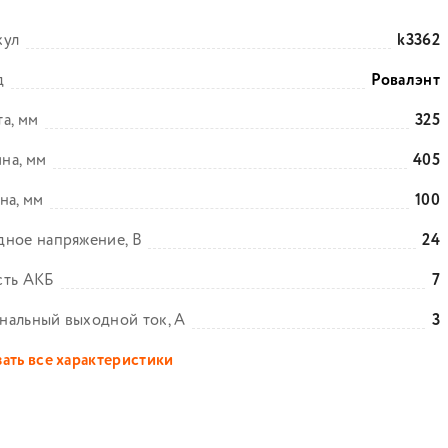
кул
k3362
д
Ровалэнт
а, мм
325
на, мм
405
на, мм
100
ное напряжение, В
24
сть АКБ
7
нальный выходной ток, А
3
ать все характеристики