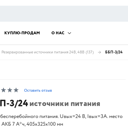
КУПЛЮ-ПРОДАМ
О НАС
Резервированные источники питания 24В, 48В
(137)
ББП-3/24
Оставить отзыв
П-3/24
источники питания
 бесперебойного питания. Uвых=24 В, Iвых=3А. место
2 АКБ 7 А*ч, 405x325x100 мм