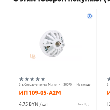
З-д Cпецавтоматика Минск
•
k30070
•
На складе
З-
ИП 109-05-А2М
4.75 BYN
/
шт
1
без НДС