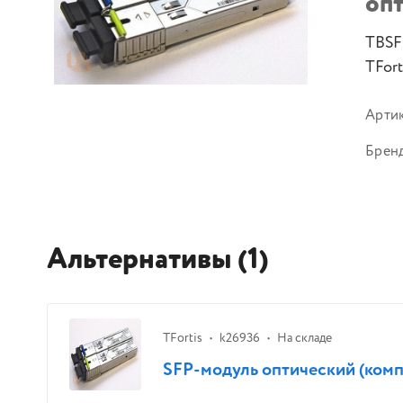
опт
TBSF
TFort
Арти
Брен
Альтернативы (1)
TFortis
k26936
На складе
SFP-модуль оптический (компл