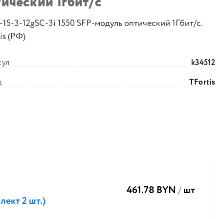
ический 1гбит/с
-15-3-12gSC-3i 1550 SFP-модуль оптический 1Гбит/с.
is (РФ)
кул
k34512
д
TFortis
461.78 BYN
/
шт
ект 2 шт.)