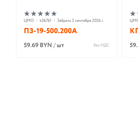
ЦМО
•
k36761
•
Забрать 2 сентября 2026 г.
ЦМ
ПЗ-19-500.200А
К
59.69 BYN
/
шт
59
без НДС