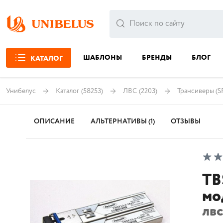
ШАБЛОНЫ
БРЕНДЫ
БЛОГ
КАТАЛОГ
Унибелус
Каталог
(58253)
ЛВС
(2203)
Трансиверы (S
ОПИСАНИЕ
АЛЬТЕРНАТИВЫ (1)
ОТЗЫВЫ
TB
мо
лвс