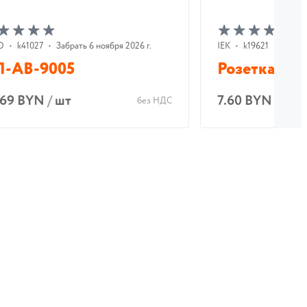
О
•
k41027
•
Забрать 6 ноября 2026 г.
IEK
•
k19621
•
На ск
П-АВ-9005
Розетка РАр
.69 BYN
/
шт
7.60 BYN
/
шт
без НДС