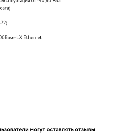
 Эксплуатация от -40 до +85
сата)
72)
00Base-LX Ethernet
ьзователи могут оставлять отзывы