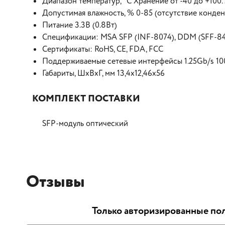
Диапазон температур, °C Хранение от -40 до +100.
Допустимая влажность, % 0-85 (отсутствие конден
Питание 3.3В (0.8Вт)
Спецификации: MSA SFP (INF-8074), DDM (SFF-84
Сертификаты: RoHS, CE, FDA, FCC
Поддерживаемые сетевые интерфейсы 1.25Gb/s 10
Габариты, ШхВхГ, мм 13,4х12,46х56
КОМПЛЕКТ ПОСТАВКИ
SFP-модуль оптический
Отзывы
Только авторизированные пол