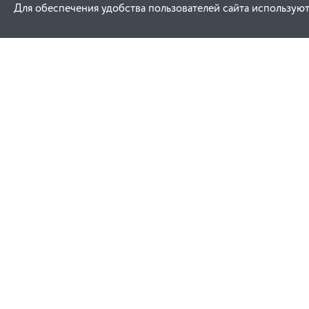
Для обеспечения удобства пользователей сайта используют
Как купить
Услуги
Заказ
Договор публич
Оплата
Проектировани
Доставка
Монтаж
Гарантия
Договор присое
Замена и возврат
Ремонт