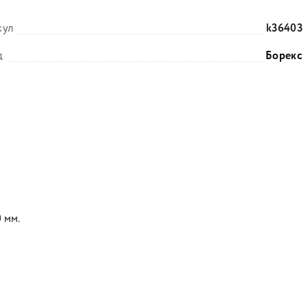
кул
k36403
д
Борекс
 мм.