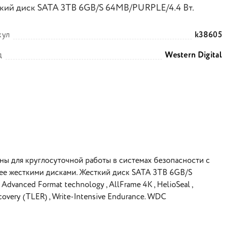
кий диск SATA 3TB 6GB/S 64MB/PURPLE/4.4 Вт.
кул
k38605
д
Western Digital
ны для круглосуточной работы в системах безопасности с
лее жесткими дисками. Жесткий диск SATA 3TB 6GB/S
Advanced Format technology , AllFrame 4K , HelioSeal ,
ecovery (TLER) , Write-Intensive Endurance. WDC