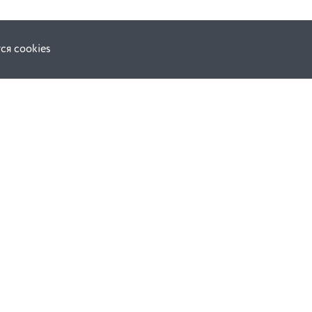
ся cookies
F.A.Q.
ной оферты
е