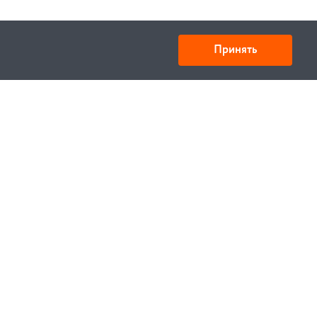
Принять
Юридический адрес: улица Нахимова, д.10, г. Минск,
Республика Беларусь 220033
Свидетельство ЕГР № 100834637, выдано МИД РБ