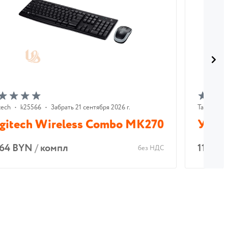
tech
•
k25566
•
Забрать 21 сентября 2026 г.
Тахион
•
gitech Wireless Combo MK270
УЗЛ-
.64 BYN
/
компл
113.07
без НДС