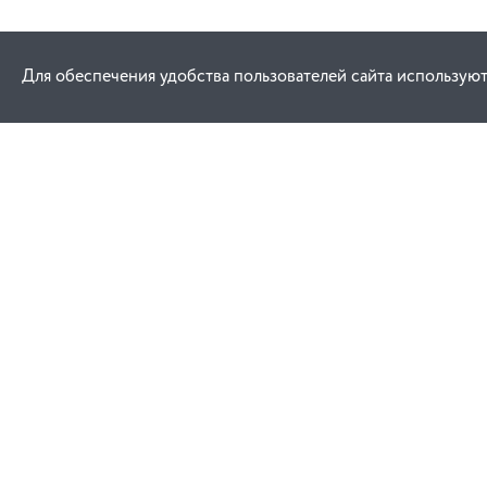
Для обеспечения удобства пользователей сайта используют
Как купить
Услуги
Заказ
Договор публич
Оплата
Проектировани
Доставка
Монтаж