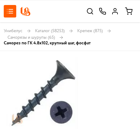
Унибелус
Каталог
(58253)
Крепеж
(875)
Саморезы и шурупы
(65)
Саморез по ГК 4.8х102, крупный шаг, фосфат