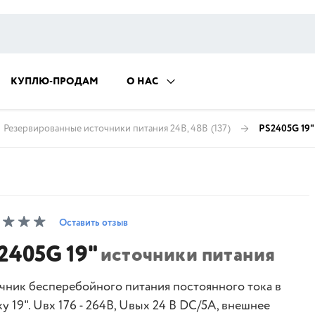
КУПЛЮ-ПРОДАМ
О НАС
Резервированные источники питания 24В, 48В
(137)
PS2405G 19"
Оставить отзыв
2405G 19"
источники питания
чник бесперебойного питания постоянного тока в
у 19". Uвх 176 - 264В, Uвых 24 В DC/5А, внешнее