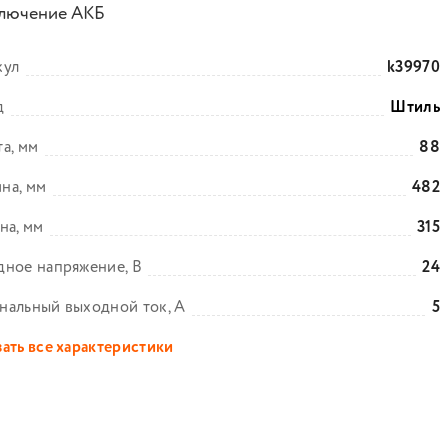
лючение АКБ
кул
k39970
д
Штиль
а, мм
88
на, мм
482
на, мм
315
ное напряжение, В
24
нальный выходной ток, А
5
ать все характеристики