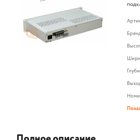
подк
Арти
Брен
Высот
Шири
Глуби
Выход
Номи
Показ
Полное описание