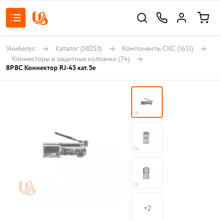
Унибелус
Каталог
(58253)
Компоненты СКС
(1651)
Коннекторы и защитные колпачки
(74)
8P8C Коннектор RJ-45 кат. 5e
+2