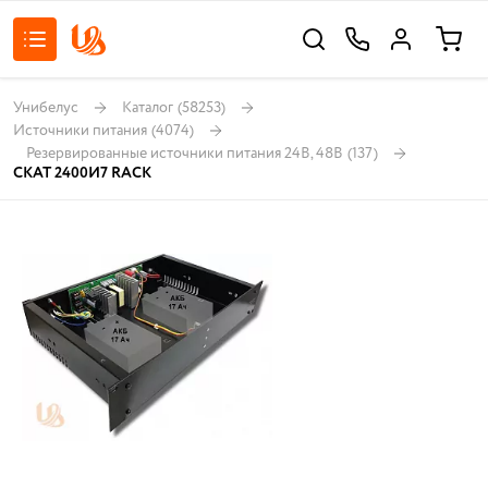
Унибелус
Каталог
(58253)
Источники питания
(4074)
Резервированные источники питания 24В, 48В
(137)
СКАТ 2400И7 RACK