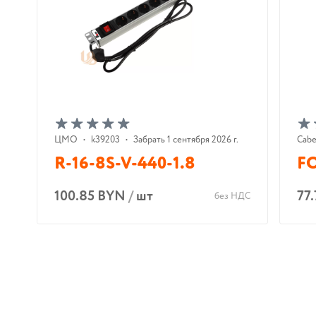
ЦМО
•
k39203
•
Забрать 1 сентября 2026 г.
Cabe
R-16-8S-V-440-1.8
FO
100.85 BYN
/
шт
77
без НДС