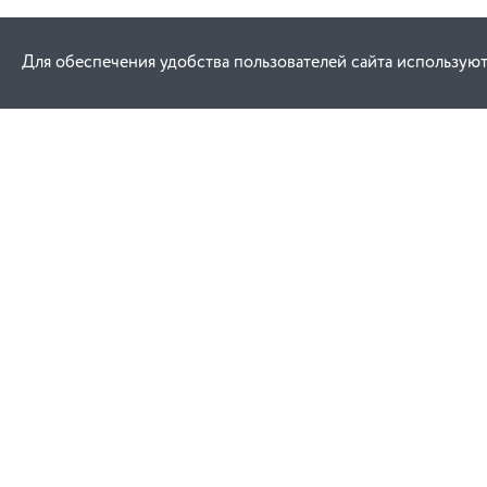
Для обеспечения удобства пользователей сайта используют
Как купить
Услуги
Заказ
Договор публич
Оплата
Проектировани
Доставка
Монтаж
Гарантия
Договор присое