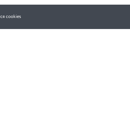
ся cookies
F.A.Q.
ной оферты
е
динения