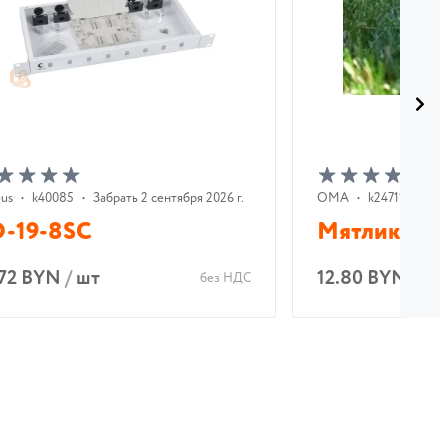
us
•
k40085
•
Забрать 2 сентября 2026 г.
ОМА
•
k24711
•
Забр
-19-8SC
Мятлик луг
.72 BYN
/
шт
12.80 BYN
/
шт
без НДС