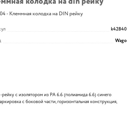
ммная колодка на din рейку
104 - Клеммная колодка на DIN рейку
кул
k42840
д
Wago
-рейку с изолятором из PA 6.6 (полиамида 6.6) синего
маркировка с боковой части, горизонтальная конструкция,