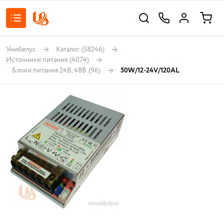
Унибелус
Каталог
(58246)
Источники питания
(4074)
Блоки питания 24В, 48В
(96)
50W/12-24V/120AL