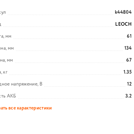
кул
k44804
д
LEOCH
а, мм
61
на, мм
134
на, мм
67
, кг
1.35
ное напряжение, В
12
сть АКБ
3.2
ать все характеристики