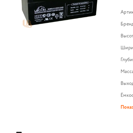
Арти
Брен
Высот
Шири
Глуби
Масса
Выход
Ёмко
Показ