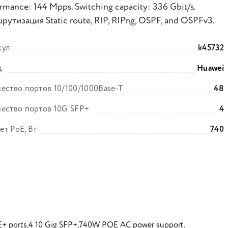
rmance: 144 Mpps. Switching capacity: 336 Gbit/s.
утизация Static route, RIP, RIPng, OSPF, and OSPFv3.
кул
k45732
д
Huawei
ество портов 10/100/1000Base-T
48
ество портов 10G SFP+
4
т PoE, Вт
740
+ ports,4 10 Gig SFP+,740W POE AC power support.