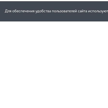
Для обеспечения удобства пользователей сайта используют
Как купить
Услуги
Заказ
Договор публич
Оплата
Проектировани
Доставка
Монтаж
Гарантия
Договор присое