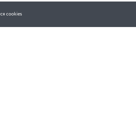
ся cookies
F.A.Q.
ной оферты
е
динения