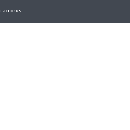
ся cookies
F.A.Q.
ной оферты
е
динения