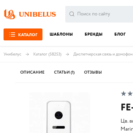
ШАБЛОНЫ
БРЕНДЫ
БЛОГ
КАТАЛОГ
Унибелус
Каталог
(58253)
Диспетчерская связь и домофо
ОПИСАНИЕ
СТАТЬИ (1)
ОТЗЫВЫ
FE
Цв. 
Marin