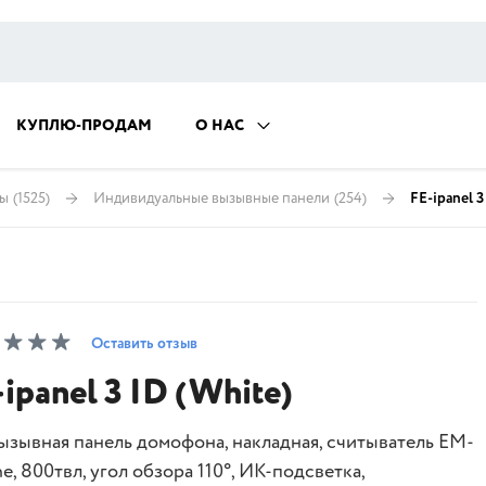
КУПЛЮ-ПРОДАМ
О НАС
ны
(1525)
Индивидуальные вызывные панели
(254)
FE-ipanel 3
Оставить отзыв
-ipanel 3 ID (White)
вызывная панель домофона, накладная, считыватель EM-
e, 800твл, угол обзора 110°, ИК-подсветка,