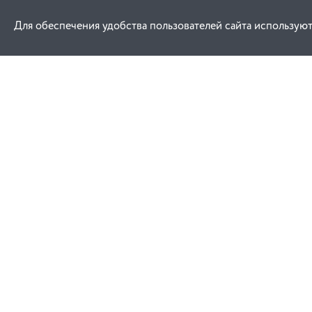
Для обеспечения удобства пользователей сайта используют
Как купить
Услуги
Заказ
Договор публич
Оплата
Проектировани
Доставка
Монтаж
Гарантия
Договор присое