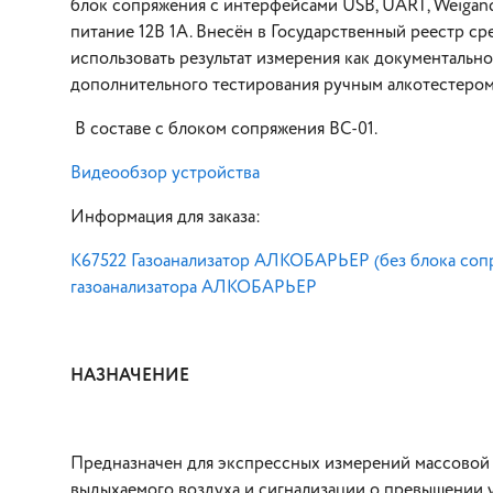
блок сопряжения с интерфейсами USB, UART, Weigand,
питание 12В 1А. Внесён в Государственный реестр с
использовать результат измерения как документальн
дополнительного тестирования ручным алкотестером
В составе с блоком сопряжения ВС-01.
Видеообзор устройства
Информация для заказа:
K67522 Газоанализатор АЛКОБАРЬЕР (без блока соп
газоанализатора АЛКОБАРЬЕР
НАЗНАЧЕНИЕ
Предназначен для экспрессных измерений массовой 
выдыхаемого воздуха и сигнализации о превышении у