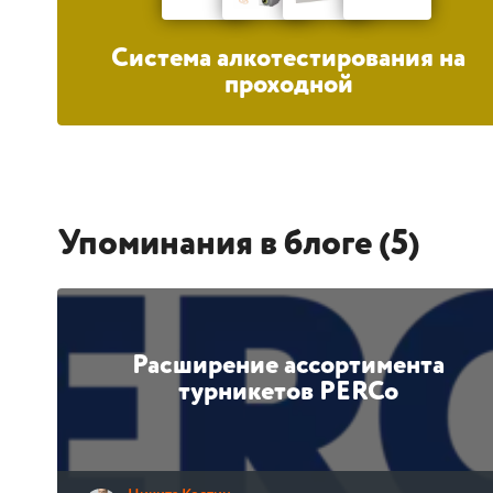
Система алкотестирования на
проходной
Упоминания в блоге (5)
Расширение ассортимента
турникетов PERCo