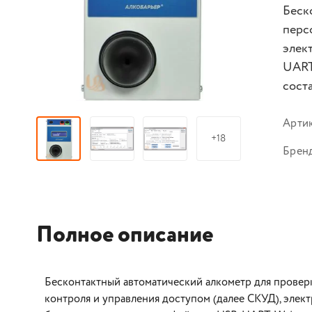
Беск
перс
элек
UART
сост
Арти
+18
Брен
Полное описание
Бесконтактный автоматический алкометр для провер
контроля и управления доступом (далее СКУД), элект