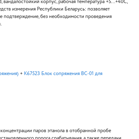
 вандалостойкий корпус, рабочая температура +5...+40С,
редств измерения Республики Беларусь: позволяет
ое подтверждение, без необходимости проведения
.
ряжения)
+
K67523 Блок сопряжения ВС-01 для
концентрации паров этанола в отобранной пробе
становленного порога срабатывания, а также передачи