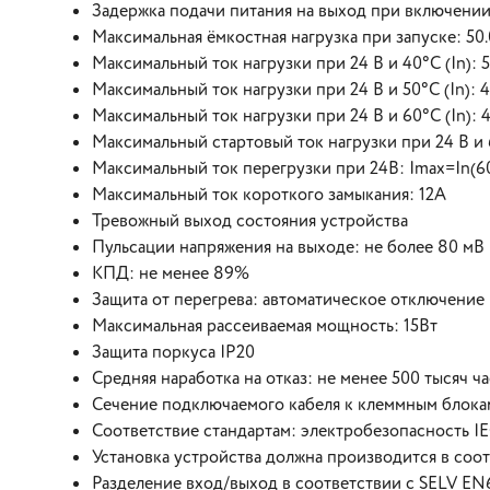
Задержка подачи питания на выход при включении:
Максимальная ёмкостная нагрузка при запуске: 50
Максимальный ток нагрузки при 24 В и 40°C (In): 
Максимальный ток нагрузки при 24 В и 50°C (In): 4
Максимальный ток нагрузки при 24 В и 60°C (In): 
Максимальный стартовый ток нагрузки при 24 В и 60
Максимальный ток перегрузки при 24В: Imax=In(60°C
Максимальный ток короткого замыкания: 12А
Тревожный выход состояния устройства
Пульсации напряжения на выходе: не более 80 мВ 
КПД: не менее 89%
Защита от перегрева: автоматическое отключение 
Максимальная рассеиваемая мощность: 15Вт
Защита поркуса IP20
Средняя наработка на отказ: не менее 500 тысяч ч
Сечение подключаемого кабеля к клеммным блокам
Соответствие стандартам: электробезопасность IE
Установка устройства должна производится в соот
Разделение вход/выход в соответствии с SELV EN