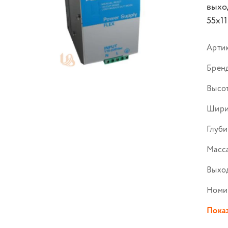
выхо
55x11
Арти
Брен
Высот
Шири
Глуби
Масса
Выход
Номи
Показ