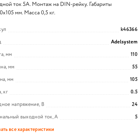
дной ток 5А. Монтаж на DIN-рейку. Габариты
0x105 мм. Масса 0,5 кг.
кул
k46366
д
Adelsystem
а, мм
110
на, мм
55
на, мм
105
, кг
0.5
ное напряжение, В
24
нальный выходной ток, А
5
ать все характеристики