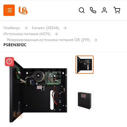
Унибелус
Каталог
(58246)
Источники питания
(4074)
Резервированные источники питания 12В
(299)
PSBEN3012C