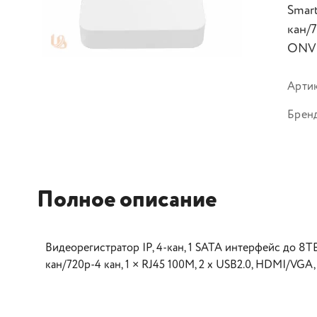
Smar
кан/7
ONVI
Арти
Брен
Полное описание
Видеорегистратор IP, 4-кан, 1 SATA интерфейс до 8Т
кан/720p-4 кан, 1 × RJ45 100M, 2 х USB2.0, HDMI/VGA,