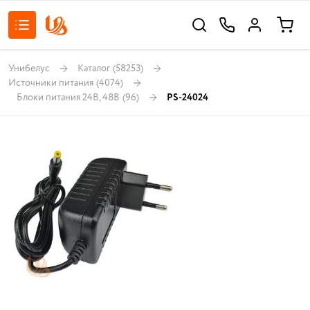
Унибелус
Каталог
(58253)
Источники питания
(4074)
Блоки питания 24В, 48В
(96)
PS-24024