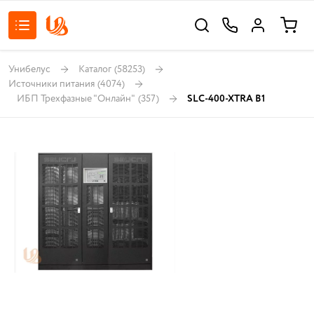
Унибелус
Каталог
(58253)
Источники питания
(4074)
ИБП Трехфазные "Онлайн"
(357)
SLC-400-XTRA B1