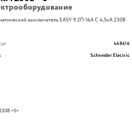
ектрооборудование
матический выключатель EASY 9 2П 16А С 4,5кА 230В
кул
k48616
д
Schneider Electric
 230В =S=