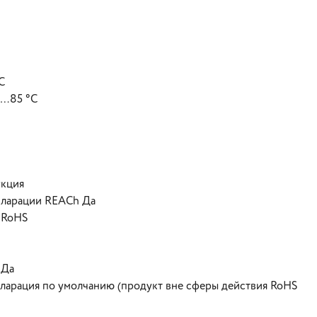
C
0…85 °C
укция
кларации REACh Да
 RoHS
 Да
кларация по умолчанию (продукт вне сферы действия RoHS