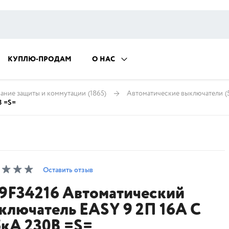
КУПЛЮ-ПРОДАМ
О НАС
ание защиты и коммутации
(1865)
Автоматические выключатели
(
В =S=
Оставить отзыв
9F34216 Автоматический
ключатель EASY 9 2П 16А С
5кА 230В =S=