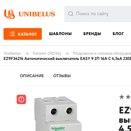
ШАБЛОНЫ
БРЕНДЫ
БЛОГ
КАТАЛОГ
Унибелус
Каталог
(58246)
Модульное и силовое оборудов
EZ9F34216 Автоматический выключатель EASY 9 2П 16А С 4,5кА 230
ОПИСАНИЕ
ОТЗЫВЫ
EZ
вы
4,