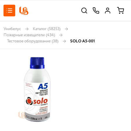
Унибелус
Каталог
(58253)
Пожарные извещатели
(434)
Тестовое оборудование
(38)
SOLO A5-001