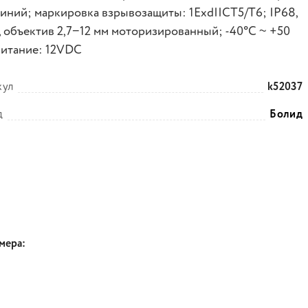
иний; маркировка взрывозащиты: 1ExdIICT5/Т6; IP68,
, объектив 2,7−12 мм моторизированный; -40°C ~ +50
Питание: 12VDC
кул
k52037
д
Болид
мера: