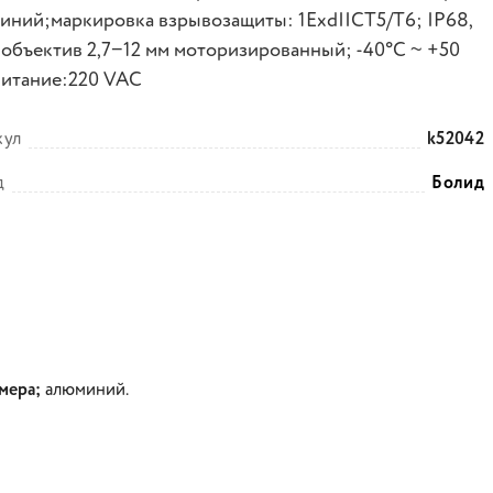
иний;маркировка взрывозащиты: 1ExdIICT5/Т6; IP68,
 объектив 2,7−12 мм моторизированный; -40°C ~ +50
Питание:220 VAC
кул
k52042
д
Болид
мера;
алюминий.