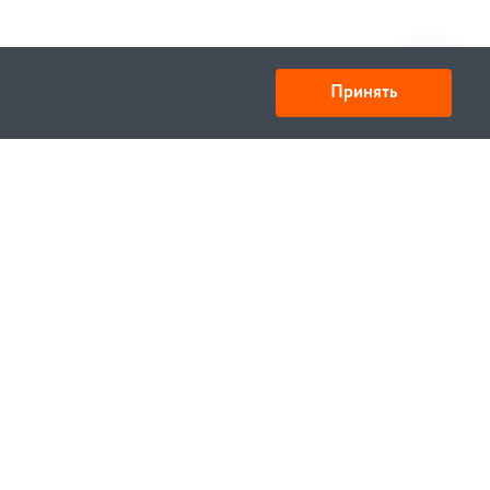
Принять
Юридический адрес: улица Нахимова, д.10, г. Минск,
Республика Беларусь 220033
Свидетельство ЕГР № 100834637, выдано МИД РБ