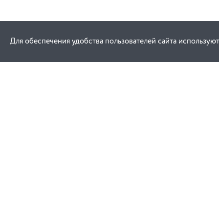
Для обеспечения удобства пользователей сайта используют
Как купить
Услуги
Заказ
Договор публич
Оплата
Проектировани
Доставка
Монтаж