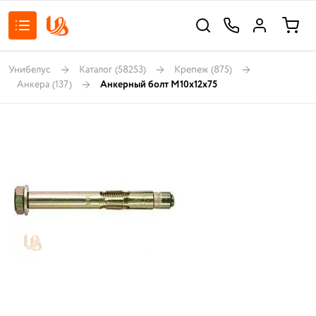
Унибелус
Каталог
(58253)
Крепеж
(875)
Анкера
(137)
Анкерный болт М10х12х75