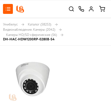
Унибелус
Каталог
(58253)
Видеонаблюдение. Камеры
(2042)
Камеры HD/SD сферические
(56)
DH-HAC-HDW1200RP-0280B-S4