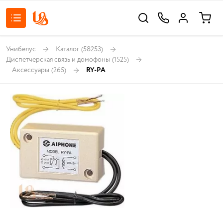
Унибелус
Каталог
(58253)
Диспетчерская связь и домофоны
(1525)
Аксессуары
(265)
RY-PA