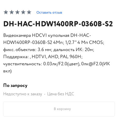
Оставить отзыв
DH-HAC-HDW1400RP-0360B-S2
Видеокамера HDCVI купольная DH-HAC-
HDW1400RP-0360B-S2 4Мп; 1/2.7" 4 Mп CMOS;
фикс. объектив: 3.6 мм; дальность ИК: 20м;
Поддержка: , HDTVI, AHD, PAL 960H;
чувствительность: 0.03лк/F2.0(цвет), 0лк@F2.0(ИК
вкл)
По запросу
Недоступно к заказу
Цена без НДС
В корзину