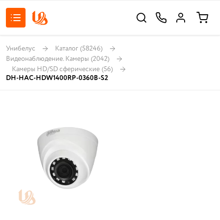
Унибелус
Каталог
(58246)
Видеонаблюдение. Камеры
(2042)
Камеры HD/SD сферические
(56)
DH-HAC-HDW1400RP-0360B-S2