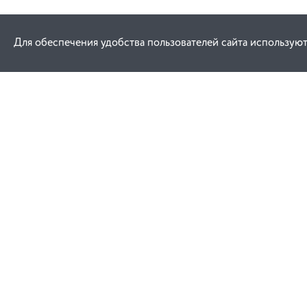
Для обеспечения удобства пользователей сайта используют
Как купить
Услуги
Заказ
Договор публич
Оплата
Проектировани
Доставка
Монтаж