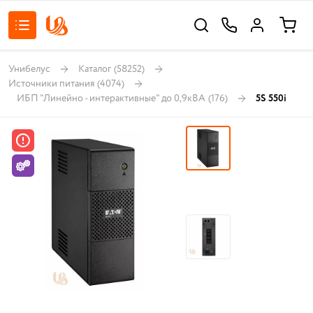
Унибелус
Каталог
(58252)
Источники питания
(4074)
ИБП "Линейно - интерактивные" до 0,9кВА
(176)
5S 550i