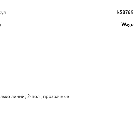
кул
k58769
д
Wago
ько линий; 2-пол.; прозрачные