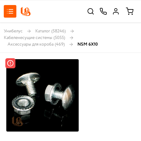
Унибелус
Каталог
(58246)
Кабеленесущие системы
(5055)
Аксессуары для короба
(469)
NSM 6X10