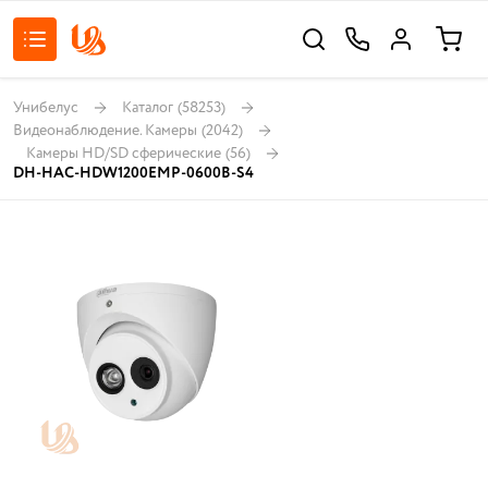
Унибелус
Каталог
(58253)
Видеонаблюдение. Камеры
(2042)
Камеры HD/SD сферические
(56)
DH-HAC-HDW1200EMP-0600B-S4