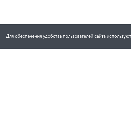
Для обеспечения удобства пользователей сайта используют
Как купить
Услуги
Заказ
Договор публич
Оплата
Проектировани