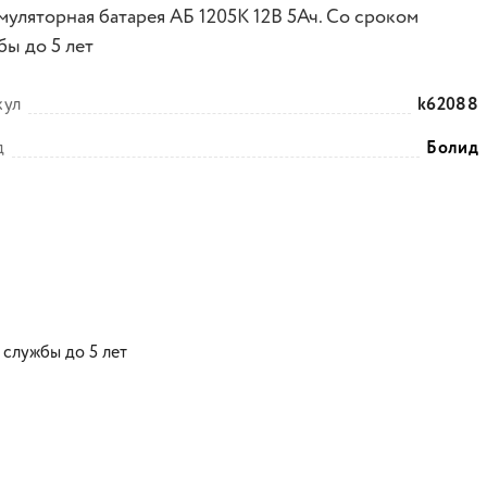
муляторная батарея АБ 1205К 12В 5Ач. Со сроком
бы до 5 лет
кул
k62088
д
Болид
 службы до 5 лет