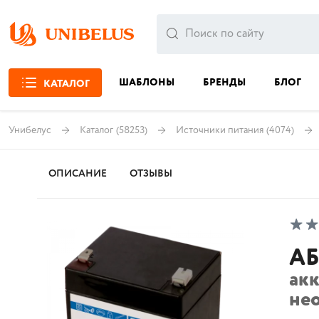
ШАБЛОНЫ
БРЕНДЫ
БЛОГ
КАТАЛОГ
Унибелус
Каталог
(58253)
Источники питания
(4074)
ОПИСАНИЕ
ОТЗЫВЫ
АБ
ак
не