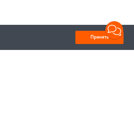
Принять
Юридический адрес: улица Нахимова, д.10, г. Минск,
Республика Беларусь 220033