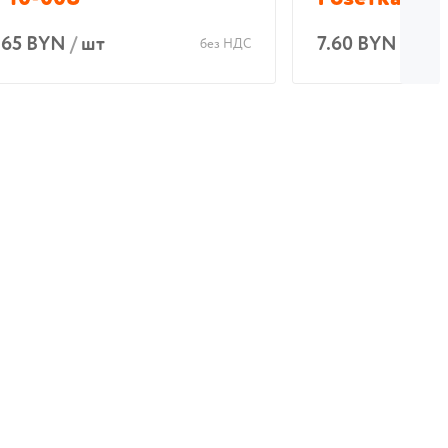
.65 BYN
/
шт
7.60 BYN
/
шт
без НДС