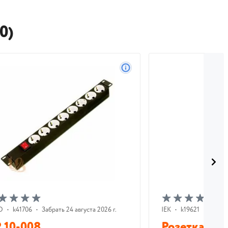
0)
О
•
k41706
•
Забрать 24 августа 2026 г.
IEK
•
k19621
•
На ск
 10-008
Розетка РАр