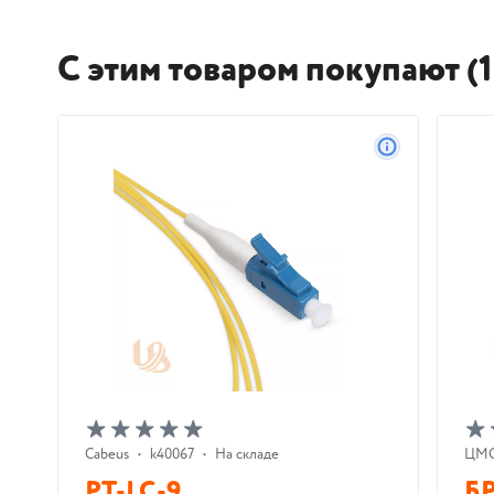
С этим товаром покупают (1
Cabeus
•
k40067
•
На складе
ЦМ
PT-LC-9
БР