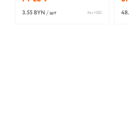
3.55 BYN
/
шт
48
без НДС