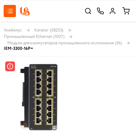
Унибелус
Каталог
(58253)
Промышленный Ethernet
(1007)
Модули для коммутаторов промышленного исполнения
(56)
IEM-3300-16P=