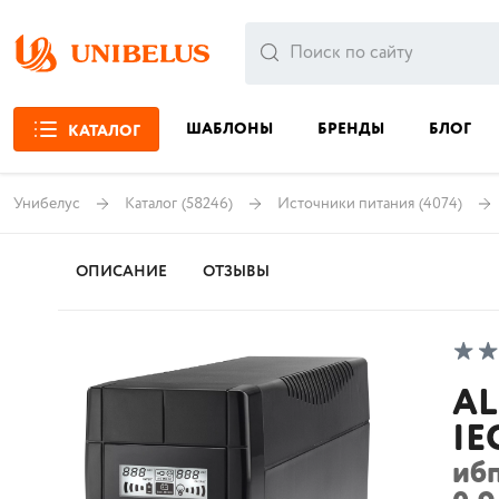
ШАБЛОНЫ
БРЕНДЫ
БЛОГ
КАТАЛОГ
Унибелус
Каталог
(58246)
Источники питания
(4074)
ОПИСАНИЕ
ОТЗЫВЫ
AL
IE
ибп