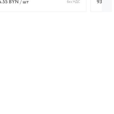
4.55 BYN
/
шт
93.27 
без НДС
В корзину