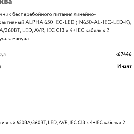
ква
чник бесперебойного питания линейно-
рактивный ALPHA 650 IEC-LED (IN650-AL-IEC-LED-K),
/360ВТ, LЕD, AVR, IEC C13 х 4+IEC кабель х 2
усск. мануал
кул
k67446
д
Инэлт
вный 650ВА/360ВТ, LЕD, AVR, IEC C13 х 4+IEC кабель х 2