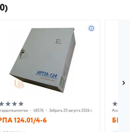
0)
нгардспецмонтаж
•
k8576
•
Забрать 20 августа 2026 г.
AccordTec
ПА 124.01/4-6
ББП-6