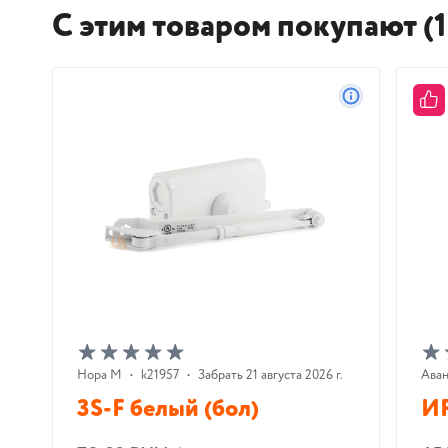
С этим товаром покупают (1
Нора М
•
k21957
•
Забрать 21 августа 2026 г.
Ава
3S-F белый (бол)
ИР