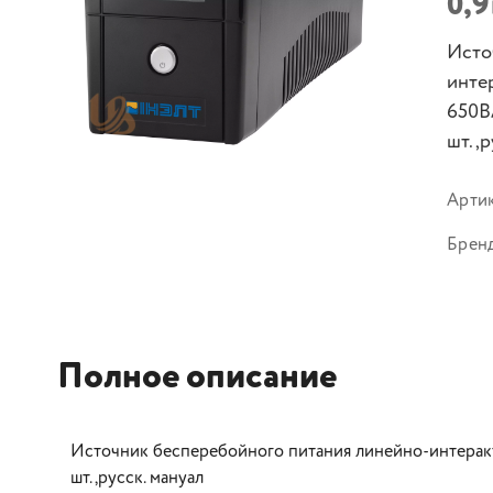
0,9
Исто
инте
650ВА
шт.,р
Арти
Брен
Полное описание
Источник бесперебойного питания линейно-интеракти
шт.,русск. мануал