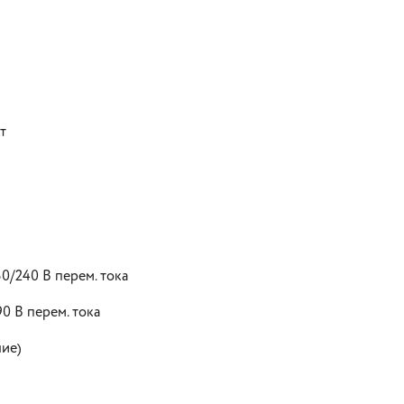
т
0/240 В перем. тока
0 В перем. тока
ние)