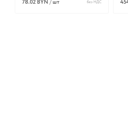
78.02 BYN
/
шт
45
без НДС
В корзину