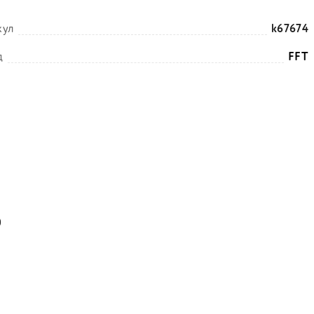
кул
k67674
д
FFT
0