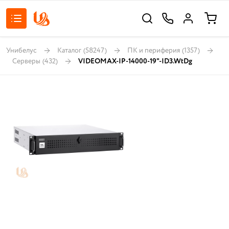
Унибелус
Каталог
(58247)
ПК и периферия
(1357)
Серверы
(432)
VIDEOMAX-IP-14000-19"-ID3.WtDg