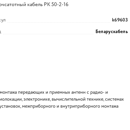
очсатотный кабель РК 50-2-16
кул
k69603
д
Беларускабель
 монтажа передающих и приемных антенн с радио- и
иолокации, электронике, вычислительной технике, системах
 установок, межприборного и внутриприборного монтажа