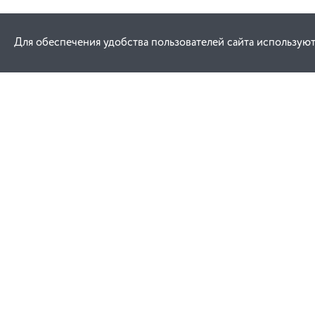
Для обеспечения удобства пользователей сайта используют
Как купить
Услуги
Заказ
Договор публич
Оплата
Проектировани
Доставка
Монтаж
Гарантия
Договор присое