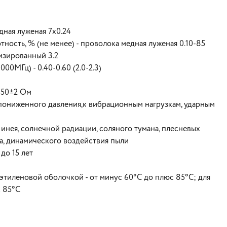
дная луженая 7x0.24
ность, % (не менее) - проволока медная луженая 0.10-85
лизированный 3.2
0МГц) - 0.40-0.60 (2.0-2.3)
 50±2 Ом
пониженного давления,к вибрационным нагрузкам, ударным
инея, солнечной радиации, соляного тумана, плесневых
на, динамического воздействия пыли
до 15 лет
этиленовой оболочкой - от минус 60°С до плюс 85°С; для
с 85°С