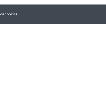
ся cookies
F.A.Q.
ной оферты
е
динения