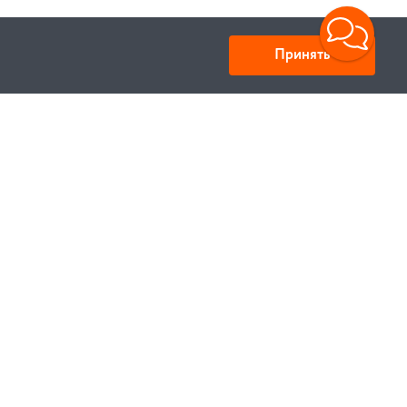
Принять
Юридический адрес: улица Нахимова, д.10, г. Минск,
Республика Беларусь 220033
Свидетельство ЕГР № 100834637, выдано МИД РБ
22.02.2001 Регистрация ИМ №435637. Дата