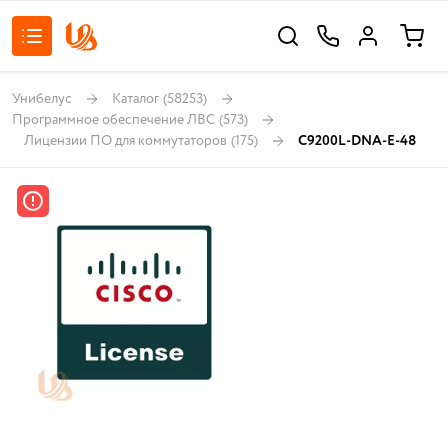
Унибелус
Каталог
(58253)
Программное обеспечение ЛВС
(573)
Лицензии ПО для коммутаторов
(175)
C9200L-DNA-E-48