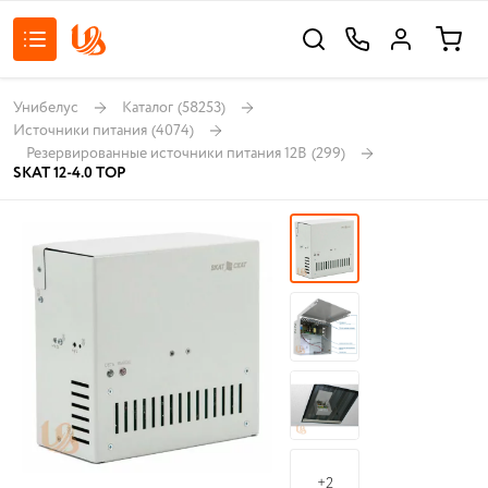
Унибелус
Каталог
(58253)
Источники питания
(4074)
Резервированные источники питания 12В
(299)
SKAT 12-4.0 TOP
+2